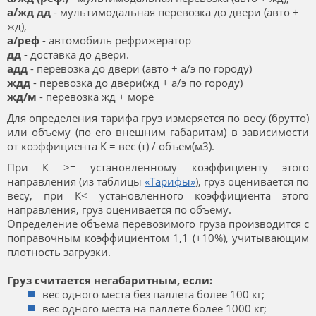
а/жд дд
- мультимодальная перевозка до двери (авто +
жд),
а/реф
- автомобиль рефрижератор
дд
- доставка до двери.
адд
- перевозка до двери (авто + а/э по городу)
ждд
- перевозка до двери(жд + а/э по городу)
жд/м
- перевозка жд + море
Для определения тарифа груз измеряется по весу (брутто)
или объему (по его внешним габаритам) в зависимости
от коэффициента К = вес (т) / объем(м3).
При К >= установленному коэффициенту этого
направления (из таблицы
«Тарифы»
), груз оценивается по
весу, при К< установленного коэффициента этого
направления, груз оценивается по объему.
Определение объёма перевозимого груза производится с
поправочным коэффициентом 1,1 (+10%), учитывающим
плотность загрузки.
Груз считается негабаритным, если:
вес одного места без паллета более 100 кг;
вес одного места на паллете более 1000 кг;