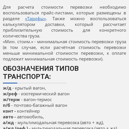
Для расчета стоимости перевозки необходимо
воспользоваться прайс-листами, которые размещены в
разделе
«Тарифы»
. Также можно воспользоваться
калькулятором доставки, который рассчитает
приблизительную стоимость для конкретного
количества груза.
«Мин. стоим.» - минимальная стоимость перевозки груза
(в том случае, если расчётная стоимость перевозки
меньше минимальной стоимости перевозки, к оплате
подлежит минимальная стоимость перевозки).
ОБОЗНАЧЕНИЯ ТИПОВ
ТРАНСПОРТА:
ж/д
- крытый вагон,
ж/реф
- изотермический вагон
ж/терм
- вагон-термос
п/б
- почтово-багажный вагон
конт -
контейнер
авто -
автомобиль,
а/жд
- мультимодальная перевозка (авто + жд),
а/жд (реф.)
- мультимодальная перевозка (авто + жд),